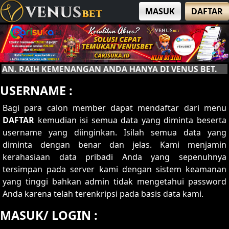
MASUK
DAFTAR
N. RAIH KEMENANGAN ANDA HANYA DI VENUS BET.
USERNAME :
Bagi para calon member dapat mendaftar dari menu
DAFTAR
kemudian isi semua data yang diminta beserta
username yang diinginkan. Isilah semua data yang
diminta dengan benar dan jelas. Kami menjamin
kerahasiaan data pribadi Anda yang sepenuhnya
tersimpan pada server kami dengan sistem keamanan
yang tinggi bahkan admin tidak mengetahui password
Anda karena telah terenkripsi pada basis data kami.
MASUK/ LOGIN :