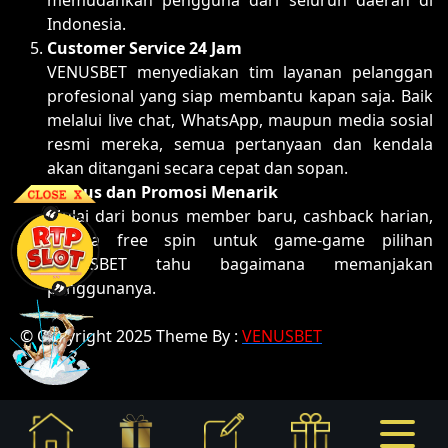
Indonesia.
Customer Service 24 Jam
VENUSBET menyediakan tim layanan pelanggan
profesional yang siap membantu kapan saja. Baik
melalui live chat, WhatsApp, maupun media sosial
resmi mereka, semua pertanyaan dan kendala
akan ditangani secara cepat dan sopan.
Bonus dan Promosi Menarik
Mulai dari bonus member baru, cashback harian,
hingga free spin untuk game-game pilihan
VENUSBET tahu bagaimana memanjakan
penggunanya.
© Copyright 2025 Theme By :
VENUSBET