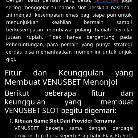
sering menggelar turnamen slot berskala nasional.
Ini menjadi kesempatan emas bagi siapa pun untuk
menunjukkan keahlian bermain sambil
berkesempatan membawa pulang hadiah bernilai
jutaan rupiah. Tidak hanya bergantung pada
keberuntungan, para pemain yang punya strategi
cerdas bisa memanfaatkan momen ini untuk unjuk
gigi.
Fitur dan Keunggulan yang
Membuat VENUSBET Menonjol
Berikut beberapa fitur dan
keunggulan yang membuat
VENUSBET SLOT begitu digemari:
Ribuan Game Slot Dari Provider Ternama
VENUSBET bekerja sama dengan berbagai
provider top dunia seperti Pragmatic Play, PG Soft,